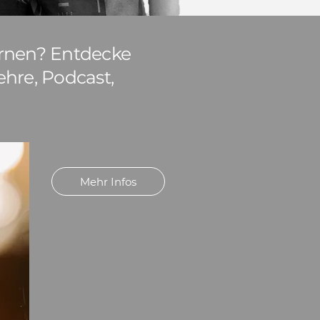
ernen? Entdecke
ehre, Podcast,
Mehr Infos