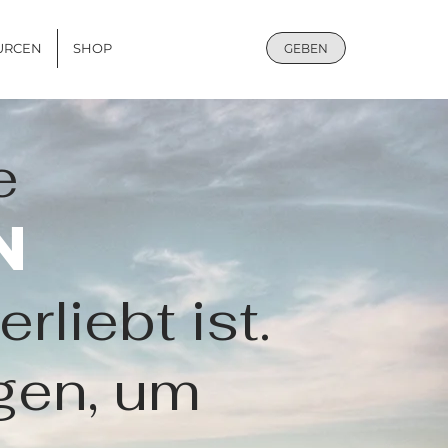
URCEN
SHOP
GEBEN
e
n
rliebt ist.
egen, um