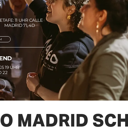
G
ETAFE: 11 UHR CALLE
MADRID 71, 4D
AM
BEND
S 19 UHR
O 22
O MADRID SC