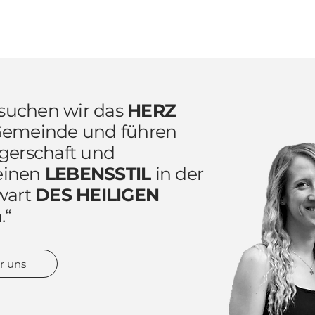
 suchen wir das
HERZ
Gemeinde und führen
gerschaft und
 einen
LEBENSSTIL
in der
wart
DES HEILIGEN
.“
r uns