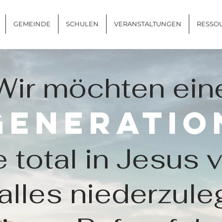
GEMEINDE
SCHULEN
VERANSTALTUNGEN
RESSO
Wir möchten ein
Generatio
 total in Jesus ve
 alles niederzul