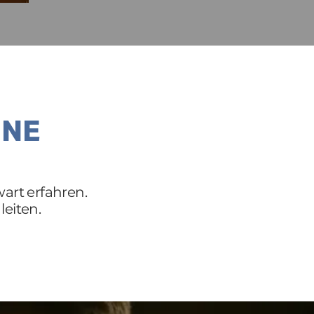
INE
art erfahren.
leiten.