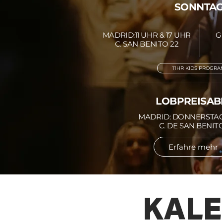
SONNTA
MADRID:11 UHR & 17 UHR
G
C. SAN BENITO 22
11HR KIDS PROGR
LOBPREISA
MADRID: DONNERSTAG
C. DE SAN BENIT
Erfahre mehr
KALE