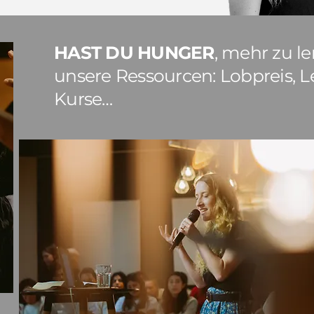
HAST DU HUNGER
, mehr zu l
unsere Ressourcen: Lobpreis, L
Kurse…