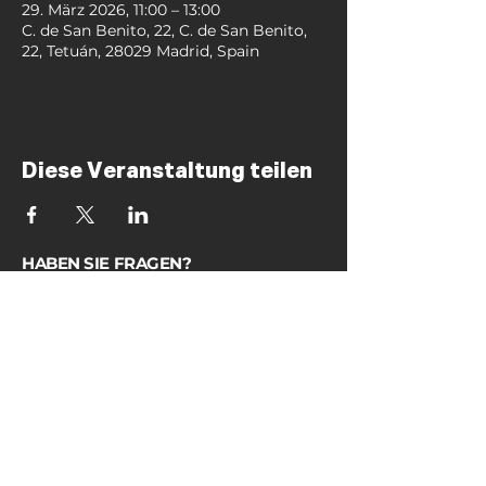
29. März 2026, 11:00 – 13:00
C. de San Benito, 22, C. de San Benito,
22, Tetuán, 28029 Madrid, Spain
Diese Veranstaltung teilen
HABEN SIE FRAGEN?
FAQs
KALEO MADRID
GEMEINDE
SCHULEN
VERANSTALTUNGEN