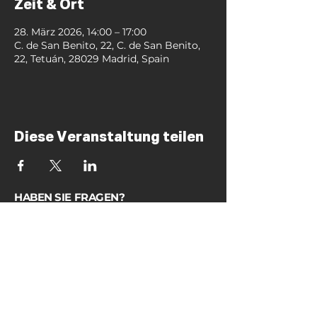
Zeit & Ort
28. März 2026, 14:00 – 17:00
C. de San Benito, 22, C. de San Benito,
22, Tetuán, 28029 Madrid, Spain
Diese Veranstaltung teilen
HABEN SIE FRAGEN?
FAQs
KALEO MADRID
GEMEINDE