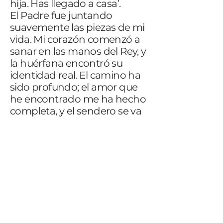
hija. Has llegado a casa’.
El Padre fue juntando
suavemente las piezas de mi
vida. Mi corazón comenzó a
sanar en las manos del Rey, y
la huérfana encontró su
identidad real. El camino ha
sido profundo; el amor que
he encontrado me ha hecho
completa, y el sendero se va
abriendo delante de mí paso
a paso.
Y eso es bueno, porque Él me
conoce. Yo soy Su hija y Él es
mi Padre. Nada más importa
al final. Cada día me lanzo a
ese amor."