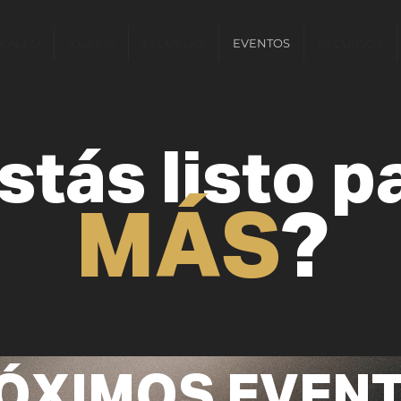
KALEO
IGLESIA
ESCUELAS
EVENTOS
RECURSOS
stás listo p
MÁS
?
ÓXIMOS EVEN