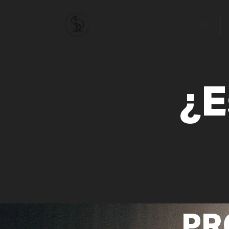
HOME
¿E
PR