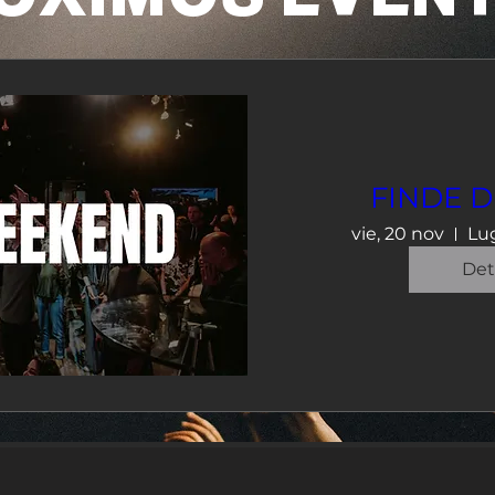
FINDE 
vie, 20 nov
Lug
Det