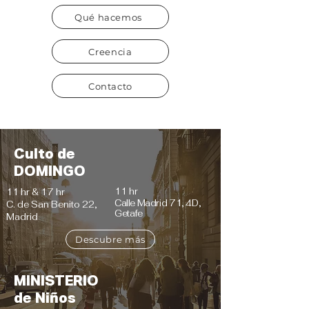
Qué hacemos
Creencia
Contacto
Culto de
DOMINGO
11 hr
11 hr & 17 hr
Calle Madrid 71, 4D,
C. de San Benito 22,
Getafe
Madrid
Descubre más
MINISTERIO
de Niños