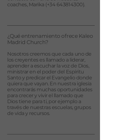
coaches, Marika (+34
643814300)
.
¿Qué entrenamiento ofrece Kaleo
Madrid Church?
Nosotros creemos que cada uno de
los creyentes es llamado a liderar,
aprender a escuchar la voz de Dios,
ministrar en el poder del Espíritu
Santo y predicar el Evangelio donde
quiera que vayan. En nuestra iglesia
encontrarás muchas oportunidades
para crecer y vivir el llamado que
Dios tiene para ti, por ejemplo a
través de nuestras escuelas, grupos
de vida y recursos.