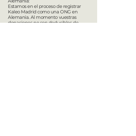
Alemania:
Estamos en el proceso de registrar
Kaleo Madrid como una ONG en
Alemania. Al momento vuestras
donaciones no son deducibles de
impuestos. Por favor consúltenlo más
adelante. Gracias por su comprensión.
Estados Unidos:
Si estás apoyando desde EEUU y te
gustaría recibir un recibo para la
declaración de impuestos, por favor
contáctanos
con la referencia
“Donación para Kaleo Madrid – Abigail
y Manuel”
Otro:
Por favor
contáctanos
para averiguar si
tu donación es deducible de
impuestos.
GENERAL