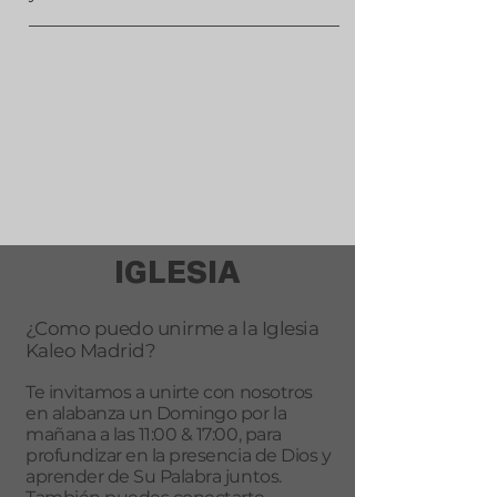
IGLESIA
¿Como puedo unirme a la Iglesia
Kaleo Madrid?
Te invitamos a unirte con nosotros
en alabanza un Domingo por la
mañana a las 11:00 & 17:00, para
profundizar en la presencia de Dios y
aprender de Su Palabra juntos.