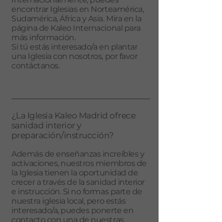
encontrar Iglesias en Norteamérica,
Sudamérica, África y Asia. Mira en la
página de​
Kaleo Internacional
para
más información.
Si tú estás interesado/a en plantar
una Iglesia con nosotros, por favor
contáctanos.
¿La Iglesia Kaleo Madrid ofrece
sanidad interior y
preparación/instrucción?
Además de enseñanzas increíbles y
activaciones, nuestros miembros de
la Iglesia tienen la oportunidad de
crecer a través de la sanidad interior
e instrucción. Si no formas parte de
nuestra iglesia local, pero estás
interesado/a, puedes ponerte en
contacto con una de nuestras