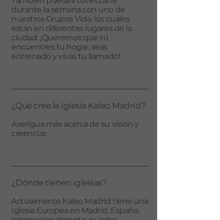
También puedes conectarte
durante la semana con uno de
nuestros Grupos Vida, los cuales
están en diferentes lugares de la
ciudad. ¡Queremos que tú
encuentres tu hogar, seas
entrenado y vivas tu llamado!
¿Qué cree la Iglesia Kaleo Madrid?
Averigua más acerca de su visión y
creencias
¿Dónde tienen iglesias?
Actualmente Kaleo Madrid tiene una
Iglesia Europea en Madrid, España.
Internacionalmente, puedes