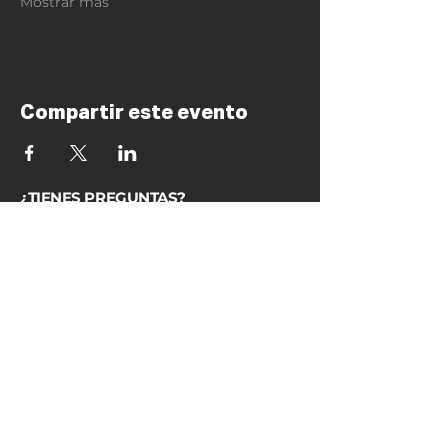
Mostrar más
Compartir este evento
¿TIENES PREGUNTAS?
FAQs
KALEO MADRID
IGLESIA
ESCUELAS
EVENTOS
RECURSOS