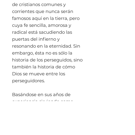
de cristianos comunes y
corrientes que nunca serán
famosos aquí en la tierra, pero
cuya fe sencilla, amorosa y
radical está sacudiendo las
puertas del infierno y
resonando en la eternidad. Sin
embargo, ésta no es sólo la
historia de los perseguidos, sino
también la historia de cómo
Dios se mueve entre los
perseguidores.
Basándose en sus años de
experiencia sirviendo como
misionero en el mundo
musulmán, Paul Abdelmassih,
cuenta de primera mano, las
historias de cristianos