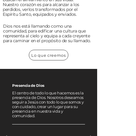
Nuestro corazón es para alcanzar a los
perdidos, verlos transformados por el
Espíritu Santo, equipados y enviados.
Dios nos está llamando como una
comunidad, para edificar una cultura que
representa al cielo y equipa a cada creyente
para caminar en el propósito de su llamado.
Lo que creemos
Presencia de Dios
El centro de todo lo que hacemos es la
presencia de Dios. Nosotros deseamos
seguir a Jesús con todo lo que somos y
con cuidado, crear un lugar para su
presencia en nuestra vida y
comunidad.