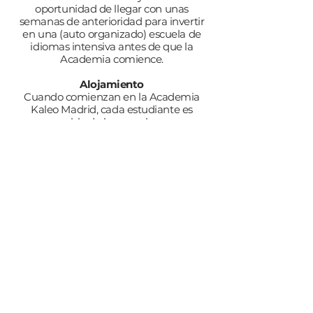
oportunidad de llegar con unas
semanas de anterioridad para invertir
en una (auto organizado) escuela de
idiomas intensiva antes de que la
Academia comience.​
Alojamiento
Cuando comienzan en la Academia
Kaleo Madrid, cada estudiante es
responsable de los arreglos para su
alojamiento. En Madrid encontrarás
muchas opciones para alquilar, desde
un estudio individual a compartir un
pequeño apartamento familiar. Las
habitaciones cuestan alrededor de 300
Euros.
Como este año es dedicado a tu
crecimiento personal, le pedimos a
cada estudiante que venga bien
preparado y tenga su alojamiento
organizado y confirmado antes de que
comience la academia.
Por favor estén atentos en su
búsqueda, para evitar situaciones que
no sean seguras y condiciones