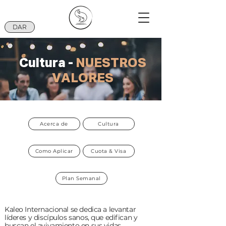
DAR
Cultura -
NUESTROS
VALORES
Acerca de
Cultura
Como Aplicar
Cuota & Visa
Plan Semanal
Kaleo Internacional se dedica a levantar
líderes y discípulos sanos, que edifican y
buscan el avivamiento en sus vidas.