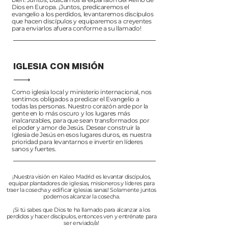
Dios en Europa. ¡Juntos, predicaremos el
evangelio a los perdidos, levantaremos discípulos
que hacen discípulos y equiparemos a creyentes
para enviarlos afuera conforme a su llamado!
IGLESIA CON MISIÓN
Como iglesia local y ministerio internacional, nos
sentimos obligados a predicar el Evangelio a
todas las personas. Nuestro corazón arde por la
gente en lo más oscuro y los lugares más
inalcanzables, para que sean transformados por
el poder y amor de Jesús. Desear construir la
Iglesia de Jesús en esos lugares duros, es nuestra
prioridad para levantarnos e invertir en líderes
sanos y fuertes.
¡Nuestra visión en Kaleo Madrid es levantar discípulos,
equipar plantadores de iglesias, misioneros y líderes para
traer la cosecha y edificar iglesias sanas! Solamente juntos
podemos alcanzar la cosecha.
¡Si tú sabes que Dios te ha llamado para alcanzar a los
perdidos y hacer discípulos, entonces ven y entrénate para
ser enviado/a!